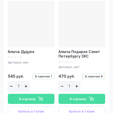
Цена -
возрастание
Название - Я-А
Название - А-Я
Алыча Дудука
Алыча Подарок Санкт
Петербургу ЗКС
Артикул:
нет
Артикул:
нет
545
470
руб.
руб.
В наличии
1
В наличии
9
В корзину
В корзину
Купить в 1 клик
Купить в 1 клик