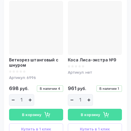
Цена -
возрастание
Название - Я-А
Название - А-Я
Веткорез штанговый с
Коса Лиса-экстра №9
шнуром
Артикул:
нет
Артикул:
6996
698
961
руб.
руб.
В наличии
4
В наличии
1
В корзину
В корзину
Купить в 1 клик
Купить в 1 клик